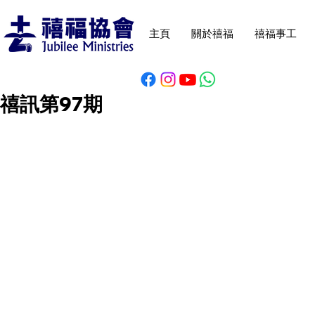
主頁
關於禧福
禧福事工
禧訊第97期