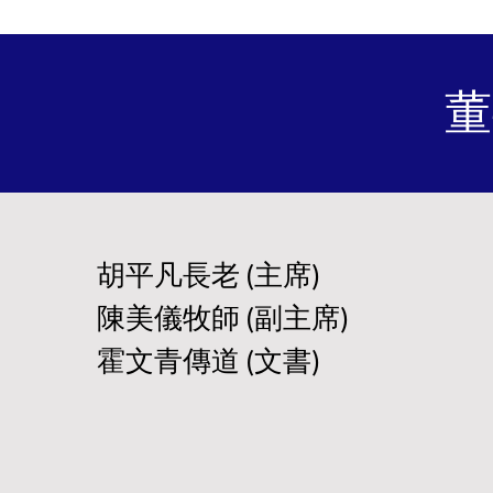
董
胡平凡長老 (主席)
陳美儀牧師
(副主席)
霍文青傳道 (文書)