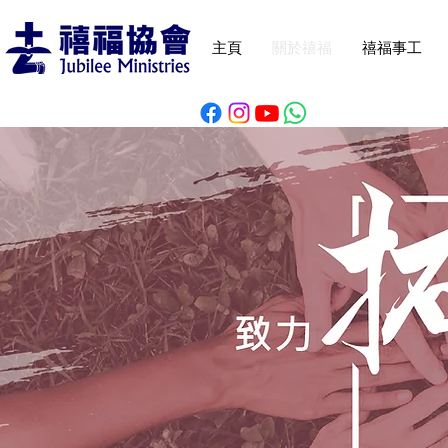
主頁
關於禧福
禧福事工