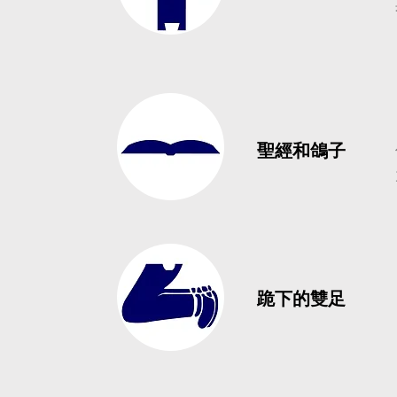
聖經和鴿子
跪下的雙足