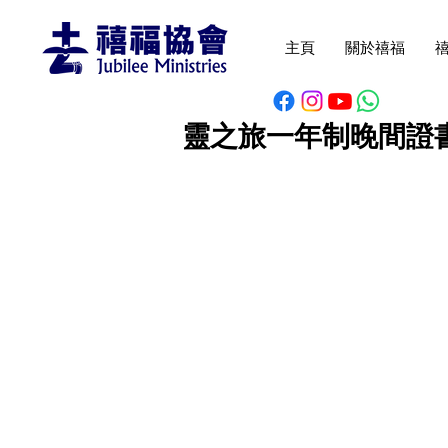
主頁
關於禧福
靈之旅一年制晚間證