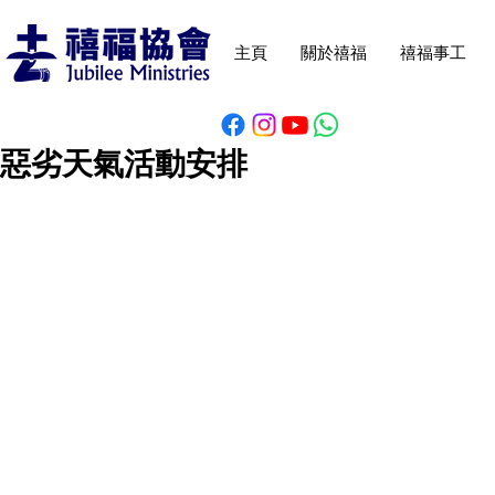
主頁
關於禧福
禧福事工
惡劣天氣活動安排