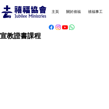
主頁
關於禧福
禧福事工
宣教證書課程